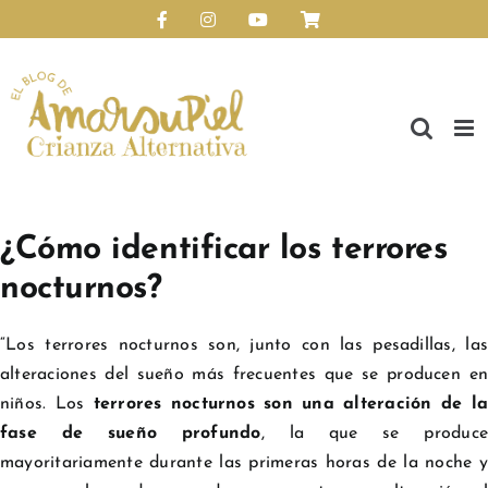
Saltar
Facebook
Instagram
YouTube
Personalizado
al
Abrir barra de herramientas
contenido
Ver
imagen
¿Cómo identificar los terrores
más
nocturnos?
grande
“Los terrores nocturnos son, junto con las pesadillas, las
alteraciones del sueño más frecuentes que se producen en
niños. Los
terrores nocturnos son una alteración de la
fase de sueño profundo
, la que se produc
mayoritariamente durante las primeras horas de la noche y