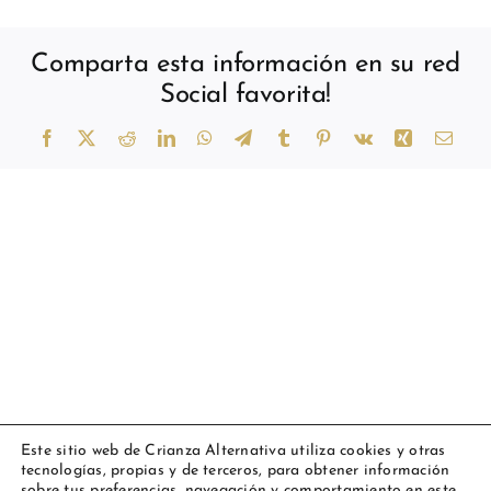
Comparta esta información en su red
Social favorita!
Facebook
X
Reddit
LinkedIn
WhatsApp
Telegram
Tumblr
Pinterest
Vk
Xing
Corr
elect
Este sitio web de Crianza Alternativa utiliza cookies y otras
tecnologías, propias y de terceros, para obtener información
Copyright 2023 Amarsupiel |
Aviso legal
|
Política de cookies
|
sobre tus preferencias, navegación y comportamiento en este