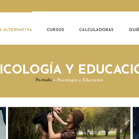
A ALTERNATIVA
CURSOS
CALCULADORAS
QUI
SICOLOGÍA Y EDUCACI
Portada
»
Psicología y Educación
¡Mamá, no me obligues a
compartir!