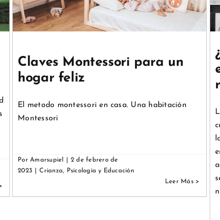
respetuosa?
Crianza
Psicología y Educación
Claves Montessori para un
hogar feliz
d
El metodo montessori en casa. Una habitación
L
s
Montessori
c
l
e
Por
Amarsupiel
|
2 de febrero de
a
2023
|
Crianza
,
Psicología y Educación
s
n