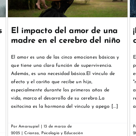
Psicología y Educación
s
El impacto del amor de una
madre en el cerebro del niño
El amor es una de las cinco emociones básicas y
E
que tiene una clara función de supervivencia.
p
Además, es una necesidad básica.El vínculo de
e
afecto y el cariño que recibe un hijo,
"
especialmente durante los primeros años de
a
vida, marca el desarrollo de su cerebro.La
r
oxitocina es la hormona del vínculo y apego [...]
a
Por
Amarsupiel
|
13 de marzo de
P
2025
|
Crianza
,
Psicología y Educación
2