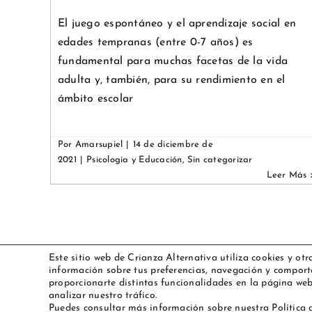
El juego espontáneo y el aprendizaje social en
edades tempranas (entre 0-7 años) es
fundamental para muchas facetas de la vida
adulta y, también, para su rendimiento en el
ámbito escolar
Por
Amarsupiel
|
14 de diciembre de
2021
|
Psicología y Educación
,
Sin categorizar
Este sitio web de Crianza Alternativa utiliza cookies y otr
información sobre tus preferencias, navegación y comport
iso
proporcionarte distintas funcionalidades en la página web
Uso del pañal en el colegio, ¿es
d en
analizar nuestro tráfico.
legal obligar a quitarlo?
Puedes consultar más información sobre nuestra Política 