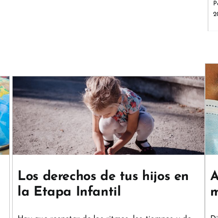
P
2
Así será la vuelta al cole:
medidas covid-19
Psicología y Educación
Los derechos de tus hijos en
A
la Etapa Infantil
m