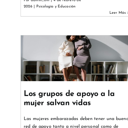
Por
admin_om
|
4 de febrero de
2026
|
Psicología y Educación
ujer
Cómo detectar la depresión
infantil
Crianza
Psicología y Educación
Los grupos de apoyo a la
mujer salvan vidas
Las mujeres embarazadas deben tener una buen
red de apoyo tanto a nivel personal como de