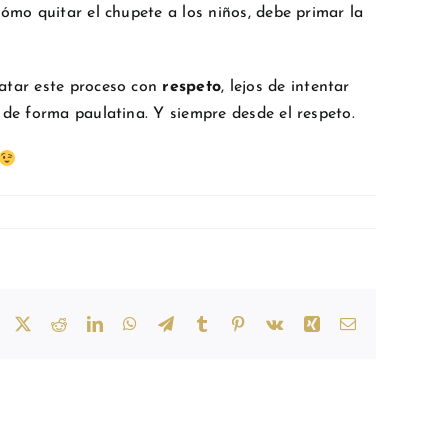
ómo quitar el chupete a los niños, debe primar la
tratar este proceso con
respeto
, lejos de intentar
 de forma paulatina. Y siempre desde el respeto.
Facebook
X
Reddit
LinkedIn
WhatsApp
Telegram
Tumblr
Pinterest
Vk
Xing
Correo
electrónico