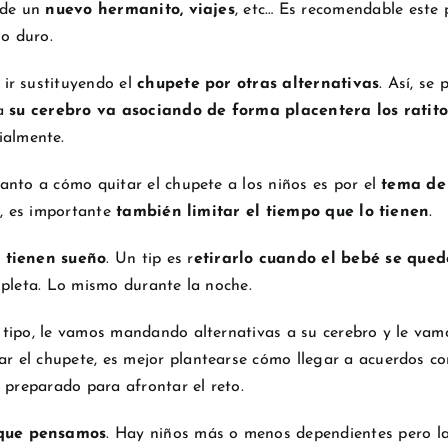
 de un
nuevo hermanito, viajes
, etc… Es recomendable est
so duro.
a
ir sustituyendo el
chupete por otras alternativas
. Así, se
ma
su cerebro va asociando de forma placentera los ratito
cialmente.
anto a cómo quitar el chupete a los niños es por el
tema de 
o, es importante
también limitar el tiempo que lo tienen
.
 tienen sueño
. Un tip es r
etirarlo cuando el bebé se que
ompleta. Lo mismo durante la noche.
 tipo, le vamos mandando alternativas a su cerebro y le va
ar el chupete, es mejor plantearse cómo llegar a acuerdos c
s preparado para afrontar el reto.
que pensamos
. Hay niños más o menos dependientes pero la