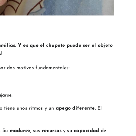
ilias. Y es que el chupete puede ser el objeto
s!
 por dos motivos fundamentales:
ajarse.
ño tiene unos ritmos y un
apego diferente
. El
. Su
madurez
, sus
recursos
y su
capacidad
de