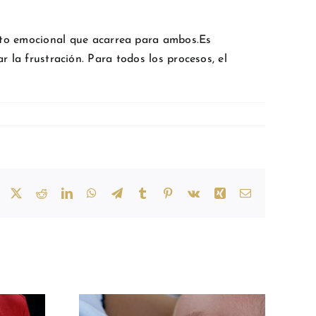
acto emocional que acarrea para ambos.Es
r la frustración. Para todos los procesos, el
Facebook
X
Reddit
LinkedIn
WhatsApp
Telegram
Tumblr
Pinterest
Vk
Xing
Correo
electrónico