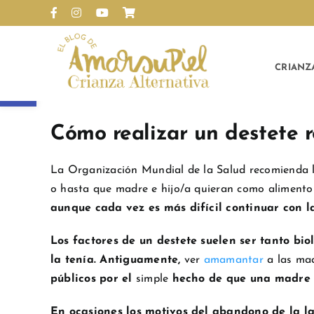
Saltar
Facebook
Instagram
YouTube
Personalizado
al
contenido
CRIANZ
Abrir barra de herramientas
Ver
imagen
Cómo realizar un destete 
más
grande
La Organización Mundial de la Salud recomienda 
o hasta que madre e hijo/a quieran como alimento 
aunque cada vez es más difícil continuar con 
Los factores de un destete suelen ser tanto bio
la tenía. Antiguamente,
ver
amamantar
a las mad
públicos por el
simple
hecho de que una madre
En ocasiones los motivos del abandono de la la