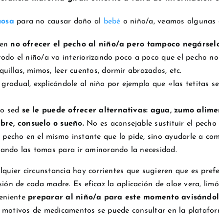
uosa
para no causar daño al
bebé
o niño/a, veamos algunas d
 en
no ofrecer el pecho al niño/a pero tampoco negárselo
todo el niño/a va interiorizando poco a poco que el pecho n
illas, mimos, leer cuentos, dormir abrazados, etc.
 gradual, explicándole al niño por ejemplo que «las tetitas
 o sed
se le puede ofrecer alternativas: agua, zumo ali
bre, consuelo o sueño.
No es aconsejable sustituir el pecho
el pecho en el mismo instante que lo pide, sino ayudarle a c
iando las tomas para ir aminorando la necesidad.
lquier circunstancia hay corrientes que sugieren que es pref
sión de cada madre. Es eficaz la aplicación de aloe vera, lim
veniente
preparar al niño/a para este momento avisándol
r motivos de medicamentos se puede consultar en la platafo