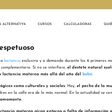
A ALTERNATIVA
CURSOS
CALCULADORAS
QUI
respetuoso
la
lactancia
exclusiva y a demanda durante los 6 primeros mes
complementario. Si no se interfiere,
el destete natural sue
la lactancia materna más allá del año del
bebé
.
lógicos como culturales y sociales
. Hoy,
el pecho de la mu
res en la calle era de lo más normal. En la actualidad se c
 amamante.
ctancia materna giran entorno a falta de información o 