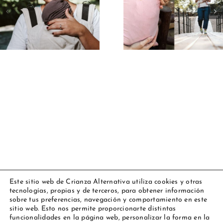
primerizas:
posparto:
guía básica
comodidad
para empezar
recuperaci
sin miedo
Este sitio web de Crianza Alternativa utiliza cookies y otras
tecnologías, propias y de terceros, para obtener información
Copyright 2023 Amarsupiel |
Aviso legal
|
Política de cookies
|
sobre tus preferencias, navegación y comportamiento en este
Todos los derechos reservados
sitio web. Esto nos permite proporcionarte distintas
funcionalidades en la página web, personalizar la forma en la