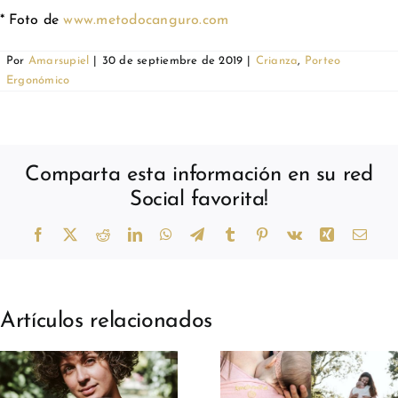
* Foto de
www.metodocanguro.com
Por
Amarsupiel
|
30 de septiembre de 2019
|
Crianza
,
Porteo
Ergonómico
Comparta esta información en su red
Social favorita!
Facebook
X
Reddit
LinkedIn
WhatsApp
Telegram
Tumblr
Pinterest
Vk
Xing
Corr
elect
Artículos relacionados
Porteo para
Porteo par
mamás
mamás e