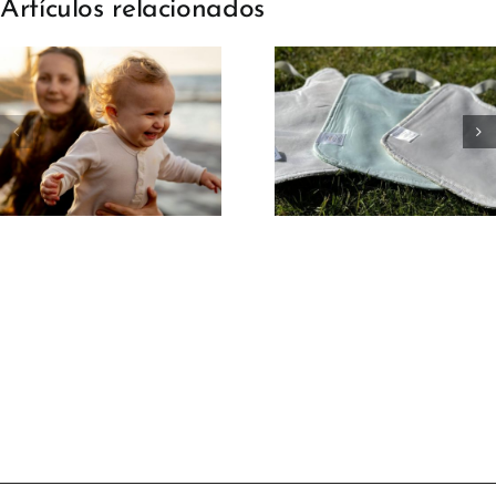
Artículos relacionados
Baberos de
rizo:
¿Qué hacer 
comodidad y
mi hijo no
practicidad
quiere come
para los más
¡No le obligu
pequeños