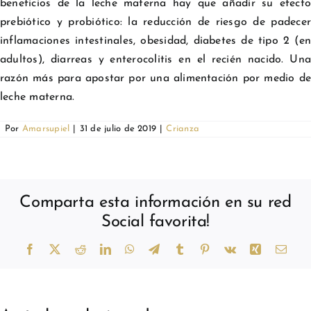
beneficios de la leche materna hay que añadir su efecto
prebiótico y probiótico: la reducción de riesgo de padecer
inflamaciones intestinales, obesidad, diabetes de tipo 2 (en
adultos), diarreas y enterocolitis en el recién nacido. Una
razón más para apostar por una alimentación por medio de
leche materna.
Por
Amarsupiel
|
31 de julio de 2019
|
Crianza
Comparta esta información en su red
Social favorita!
Facebook
X
Reddit
LinkedIn
WhatsApp
Telegram
Tumblr
Pinterest
Vk
Xing
Corr
elect