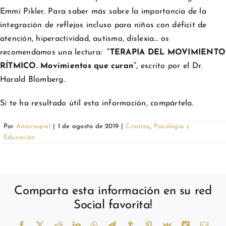
Emmi Pikler. Para saber más sobre la importancia de la
integración de reflejos incluso para niños con déficit de
atención, hiperactividad, autismo, dislexia… os
recomendamos una lectura:
“TERAPIA DEL MOVIMIENTO
RÍTMICO. Movimientos que curan”
, escrito por el Dr.
Harald Blomberg.
Si te ha resultado útil esta información, compártela.
Por
Amarsupiel
|
1 de agosto de 2019
|
Crianza
,
Psicología y
Educación
Comparta esta información en su red
Social favorita!
Facebook
X
Reddit
LinkedIn
WhatsApp
Telegram
Tumblr
Pinterest
Vk
Xing
Corr