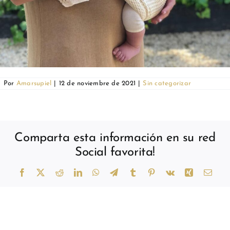
Por
Amarsupiel
|
12 de noviembre de 2021
|
Sin categorizar
Comparta esta información en su red
Social favorita!
Facebook
X
Reddit
LinkedIn
WhatsApp
Telegram
Tumblr
Pinterest
Vk
Xing
Corr
elect