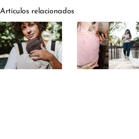
Artículos relacionados
Porteo para
Porteo par
mamás
mamás e
primerizas:
posparto:
guía básica
comodidad
para empezar
recuperaci
sin miedo