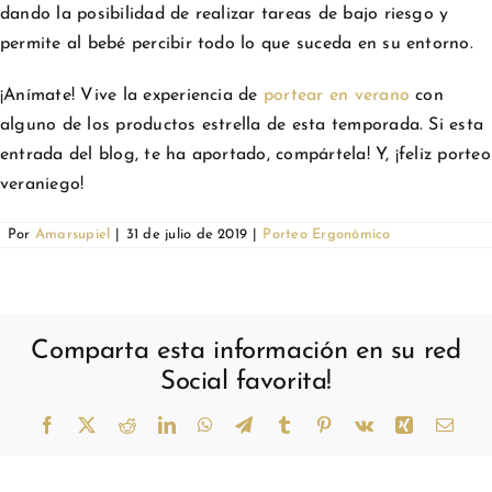
dando la posibilidad de realizar tareas de bajo riesgo y
permite al bebé percibir todo lo que suceda en su entorno.
¡Anímate! Vive la experiencia de
portear en verano
con
alguno de los productos estrella de esta temporada. Si esta
entrada del blog, te ha aportado, compártela! Y, ¡feliz porteo
veraniego!
Por
Amarsupiel
|
31 de julio de 2019
|
Porteo Ergonómico
Comparta esta información en su red
Social favorita!
Facebook
X
Reddit
LinkedIn
WhatsApp
Telegram
Tumblr
Pinterest
Vk
Xing
Corr
elect