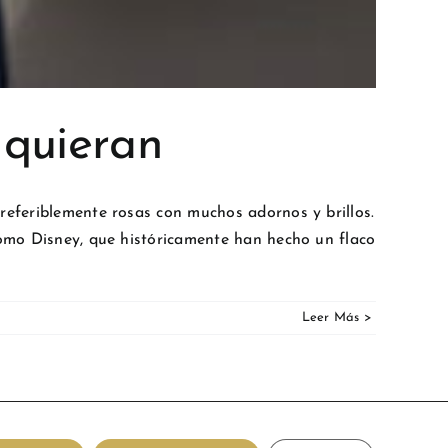
 quieran
referiblemente rosas con muchos adornos y brillos.
 como Disney, que históricamente han hecho un flaco
Facebook
Instagram
YouTube
Personali