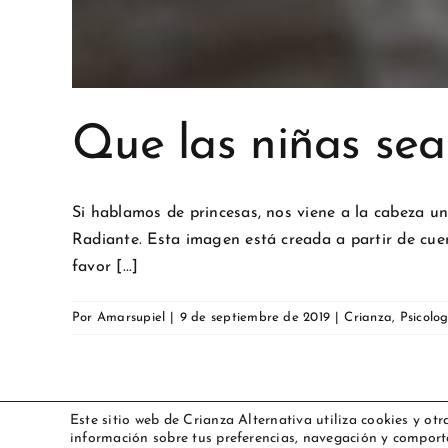
Que las niñas sea
Si hablamos de princesas, nos viene a la cabeza un
Radiante. Esta imagen está creada a partir de cuen
favor [...]
Por
Amarsupiel
|
9 de septiembre de 2019
|
Crianza
,
Psicolo
Este sitio web de Crianza Alternativa utiliza cookies y otr
información sobre tus preferencias, navegación y comport
Copyright 2023 Amarsupiel |
Aviso legal
|
Política de cookies
|