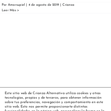
Por
Amarsupiel
|
4 de agosto de 2019
|
Crianza
Este sitio web de Crianza Alternativa utiliza cookies y otras
tecnologías, propias y de terceros, para obtener información
Copyright 2023 Amarsupiel |
Aviso legal
|
Política de cookies
|
sobre tus preferencias, navegación y comportamiento en este
Todos los derechos reservados
sitio web. Esto nos permite proporcionarte distintas