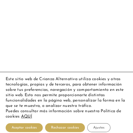
Este sitio web de Crianza Alternativa utiliza cookies y otras
tecnologías, propias y de terceros, para obtener información
Copyright 2023 Amarsupiel |
Aviso legal
|
Política de cookies
|
sobre tus preferencias, navegación y comportamiento en este
Todos los derechos reservados
sitio web. Esto nos permite proporcionarte distintas
funcionalidades en la página web, personalizar la forma en la
Facebook
Instagram
YouTube
Personalizado
que se te muestra, o analizar nuestro tráfico.
Puedes consultar más información sobre nuestra Política de
cookies
AQUÍ
Español
Aceptar cookies
Rechazar cookies
Ajustes