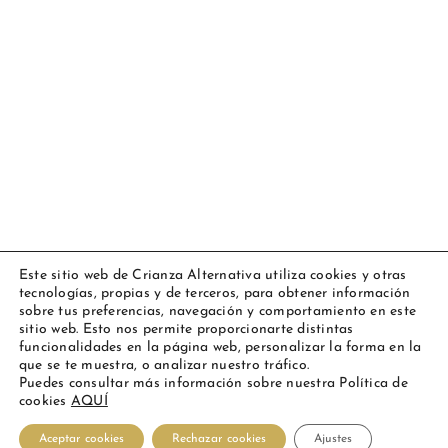
Este sitio web de Crianza Alternativa utiliza cookies y otras
tecnologías, propias y de terceros, para obtener información
Copyright 2023 Amarsupiel |
Aviso legal
|
Política de cookies
|
sobre tus preferencias, navegación y comportamiento en este
Todos los derechos reservados
sitio web. Esto nos permite proporcionarte distintas
funcionalidades en la página web, personalizar la forma en la
Facebook
Instagram
YouTube
Personalizado
que se te muestra, o analizar nuestro tráfico.
Puedes consultar más información sobre nuestra Política de
cookies
AQUÍ
Español
Aceptar cookies
Rechazar cookies
Ajustes