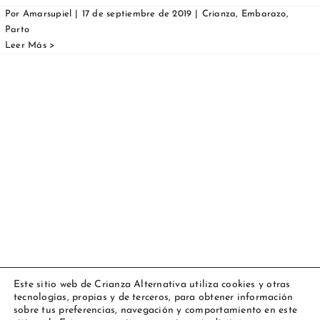
Por
Amarsupiel
|
17 de septiembre de 2019
|
Crianza
,
Embarazo
,
Parto
Este sitio web de Crianza Alternativa utiliza cookies y otras
tecnologías, propias y de terceros, para obtener información
Copyright 2023 Amarsupiel |
Aviso legal
|
Política de cookies
|
sobre tus preferencias, navegación y comportamiento en este
Todos los derechos reservados