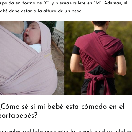
spalda en forma de “C” y piernas-culete en “M”. Además, el
ebé debe estar a la altura de un beso.
¿Cómo sé si mi bebé está cómodo en el
portabebés?
ara saber si el bebé sigue estando cómodo en el portabebés