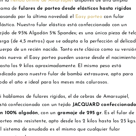
n la
tienda online de Amarsupiel
dispones de una amplia
gama de
fulares de porteo desde elásticos hasta rígidos
asando por la última novedad: el
Easy porteo
con fular
lástico. Nuestro fular elástico está confeccionado con un
ejido de 95% Algodón 5% Spandex; es una única pieza de tel
arga (de 4,5 metros) que se adapta a la perfección al delica
uerpo de un recién nacido. Tanto este clásico como su versió
ás nueva: el Easy porteo pueden usarse desde el nacimiento
asta los 9 kilos aproximadamente. El mismo peso está
ndicado para nuestro fular de bambú extrasuave, apto para
odo el año e ideal para los meses más calurosos.
i hablamos de fulares rígidos, el de cebras de Amarsupiel,
stá confeccionado con un tejido
JACQUARD confeccionad
en 100% algodón
, con un
gramaje de 295 gr
. Es el fular de
orteo más resistente, apto desde los 2 kilos hasta los 25 kgs
l sistema de anudado es el mismo que cualquier fular