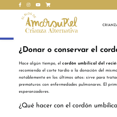
Saltar
Facebook
Instagram
YouTube
Personalizado
al
contenido
CRIANZ
Abrir barra de herramientas
Ver
imagen
¿Donar o conservar el cord
más
grande
Hace algún tiempo, el
cordón umbilical del reci
recomienda el corte tardío o la donación del mism
notablemente en los últimos años: sirve para trat
prematuros con enfermedades pulmonares. El primer
esperanzadores.
¿Qué hacer con el cordón umbilica