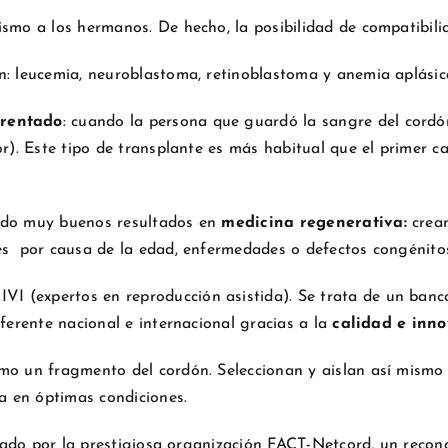
smo a los hermanos. De hecho, la posibilidad de compatibilida
n: leucemia, neuroblastoma, retinoblastoma y anemia aplásica
rentado
: cuando la persona que guardó la sangre del cordó
or). Este tipo de transplante es más habitual que el primer 
endo muy buenos resultados en
medicina regenerativa:
crea
les por causa de la edad, enfermedades o defectos congénito
 IVI (expertos en reproducción asistida). Se trata de un banc
eferente nacional e internacional gracias a la
calidad e inno
mo un fragmento del cordón. Seleccionan y aislan así mismo
va en óptimas condiciones.
icado por la prestigiosa organización
FACT-Netcord
, un recon