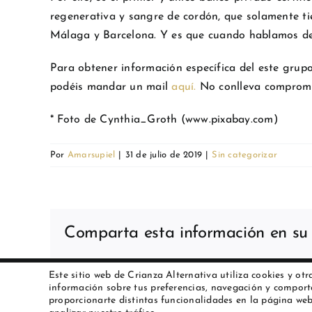
regenerativa y sangre de cordón, que solamente ti
Málaga y Barcelona. Y es que cuando hablamos de l
Para obtener información específica del este grupo
podéis mandar un mail
aquí.
No conlleva compromi
* Foto de
Cynthia_Groth (www.pixabay.com)
Por
Amarsupiel
|
31 de julio de 2019
|
Sin categorizar
Comparta esta información en su r
Este sitio web de Crianza Alternativa utiliza cookies y otr
Copyright 2023 Amarsupiel |
Aviso legal
|
Política de cookies
|
información sobre tus preferencias, navegación y comport
proporcionarte distintas funcionalidades en la página web