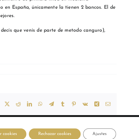
ho en España, únicamente la tienen 2 bancos. El de
ejores.
i decís que venís de parte de metodo canguro),
Facebook
X
Reddit
LinkedIn
WhatsApp
Telegram
Tumblr
Pinterest
Vk
Xing
Correo
electrónico
Facebook
Instagram
YouTube
Personali
r cookies
Rechazar cookies
Ajustes