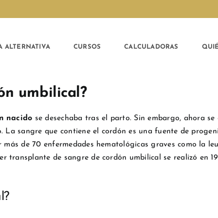
A ALTERNATIVA
CURSOS
CALCULADORAS
QUI
ón umbilical?
én nacido
se desechaba tras el parto. Sin embargo, ahora se c
o. La sangre que contiene el cordón es una fuente de progen
ar más de 70 enfermedades hematológicas graves como la leu
 transplante de sangre de cordón umbilical se realizó en 19
l?