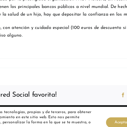
enen los principales bancos públicos a nivel mundial. De hec
a salud de un hijo, hay que depositar la confianza en los m
, con atención y cuidado especial (100 euros de descuento s
so alguno.
ed Social favorita!
as tecnologías, propias y de terceros, para obtener
 Todos los derechos reservados
amiento en este sitio web. Esto nos permite
, personalizar la forma en la que se te muestra, o
Acepta