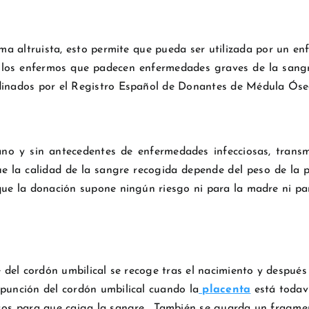
a altruista, esto permite que pueda ser utilizada por un en
llos enfermos que padecen enfermedades graves de la sangr
ordinados por el Registro Español de Donantes de Médula Ó
o y sin antecedentes de enfermedades infecciosas, transm
e la calidad de la sangre recogida depende del peso de la pl
ue la donación supone ningún riesgo ni para la madre ni par
e del cordón umbilical se recoge tras el nacimiento y después 
punción del cordón umbilical cuando la
placenta
está todaví
asos para que caiga la sangre . También se guarda un fragme