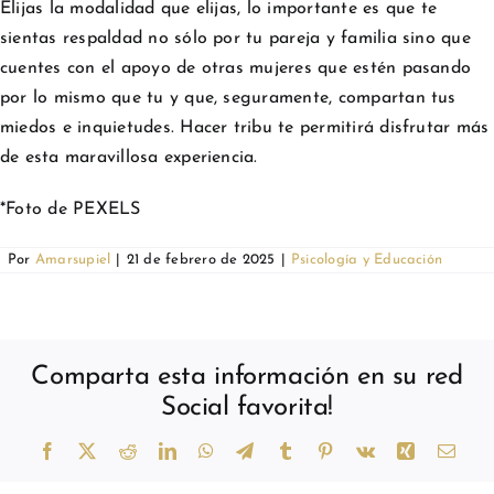
Elijas la modalidad que elijas, lo importante es que te
sientas respaldad no sólo por tu pareja y familia sino que
cuentes con el apoyo de otras mujeres que estén pasando
por lo mismo que tu y que, seguramente, compartan tus
miedos e inquietudes. Hacer tribu te permitirá disfrutar más
de esta maravillosa experiencia.
*Foto de PEXELS
Por
Amarsupiel
|
21 de febrero de 2025
|
Psicología y Educación
Comparta esta información en su red
Social favorita!
Facebook
X
Reddit
LinkedIn
WhatsApp
Telegram
Tumblr
Pinterest
Vk
Xing
Corr
elect