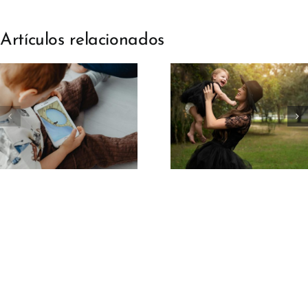
Artículos relacionados
El impacto del
amor de una
¡Mamá, no 
madre en el
obligues 
cerebro del
compartir
niño