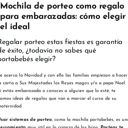
Mochila de porteo como regalo
para embarazadas: cómo elegir
el ideal
Regalar porteo estas fiestas es garantía
de éxito, ¿todavía no sabes qué
portabebés elegir?
e acerca la Navidad y con ello las familias empiezan a hacer
a carta a Sus Majestades los Reyes magos y/o a papa Noel.
i estás embarazada o conoces a alguien que lo esté, te
amos ideas de regalos que van a marcar el curso de su
aternidad.
sar sistemas de porteo
, como la mochila portabebés, es un
herramienta
muy útil en la crianza de los hijos.
Portear te