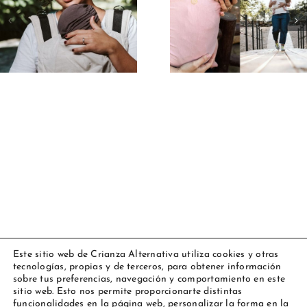
mamás e
primerizas:
posparto:
guía básica
comodidad
para empezar
recuperaci
sin miedo
Este sitio web de Crianza Alternativa utiliza cookies y otras
tecnologías, propias y de terceros, para obtener información
Copyright 2023 Amarsupiel |
Aviso legal
|
Política de cookies
|
sobre tus preferencias, navegación y comportamiento en este
Todos los derechos reservados
sitio web. Esto nos permite proporcionarte distintas
funcionalidades en la página web, personalizar la forma en la