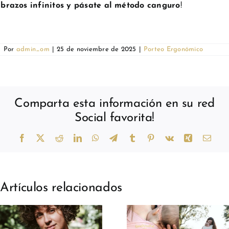
brazos infinitos y pásate al método canguro
!
Por
admin_om
|
25 de noviembre de 2025
|
Porteo Ergonómico
Comparta esta información en su red
Social favorita!
Facebook
X
Reddit
LinkedIn
WhatsApp
Telegram
Tumblr
Pinterest
Vk
Xing
Corr
elect
Artículos relacionados
Porteo para
Porteo par
mamás