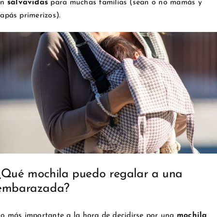
un
salvavidas
para muchas familias (sean o no mamás y
apás primerizos).
¿Qué mochila puedo regalar a una
embarazada?
o más importante a la hora de decidirse por una
mochila