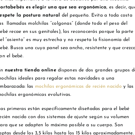
ortabebés es elegir una que sea ergonómica
, es decir, qu
espete la postura natural
del pequeño. Evita a toda costa
as llamadas molchilas “colgonas” (donde todo el peso del
ebé recae en sus genitales), las reconocerás porque la parte
el “asiento” es muy estrecha y no respeta la fisionomía del
ebé. Busca una cuyo panel sea ancho, resistente y que crezc
on el bebé.
En
nuestra tienda online
dispones de dos grandes grupos d
ochilas ideales para regalar estas navidades a una
mbarazada: las
mochilas ergonómicas de recién nacido
y las
ochilas ergonómicas evolutivas.
as primeras están específicamente diseñadas para el bebé
ecién nacido con dos sistemas de ajuste según su volumen
ara que se adapten lo máximo posible a su cuerpo. Son
ptas desde los 3,5 kilos hasta los 15 kilos aproximadamente.