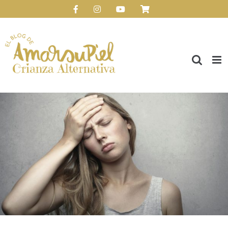
Saltar
Facebook
Instagram
YouTube
Personalizado
al
Abrir barra de herramientas
contenido
Ver
imagen
más
grande