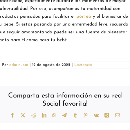
adre-bebé, especialmente durante los momentos de mayor
ulnerabilidad. Por eso, acompañamos tu maternidad con
roductos pensados para facilitar el
porteo
y el bienestar de
u bebé. Si estás pasando por una enfermedad leve, recuerda
ue seguir amamantando puede ser una fuente de bienestar
anto para ti como para tu bebé.
Por
admin_om
|
12 de agosto de 2025
|
Lactancia
Comparta esta información en su red
Social favorita!
Facebook
X
Reddit
LinkedIn
WhatsApp
Telegram
Tumblr
Pinterest
Vk
Xing
Corr
elect