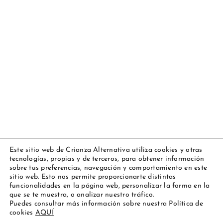
Este sitio web de Crianza Alternativa utiliza cookies y otras
tecnologías, propias y de terceros, para obtener información
Copyright 2023 Amarsupiel |
Aviso legal
|
Política de cookies
|
sobre tus preferencias, navegación y comportamiento en este
Todos los derechos reservados
sitio web. Esto nos permite proporcionarte distintas
funcionalidades en la página web, personalizar la forma en la
Facebook
Instagram
YouTube
Personalizado
que se te muestra, o analizar nuestro tráfico.
Puedes consultar más información sobre nuestra Política de
cookies
AQUÍ
Español