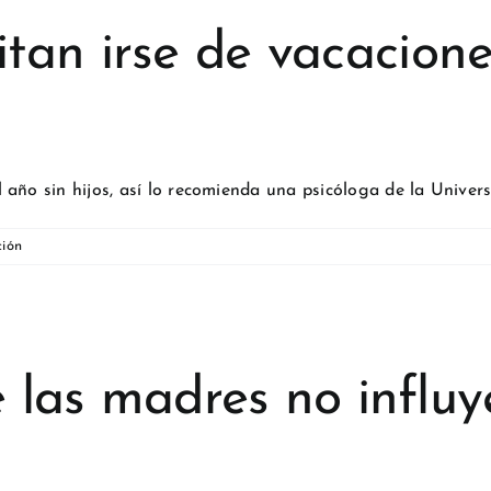
an irse de vacacione
año sin hijos, así lo recomienda una psicóloga de la Univer
ción
e las madres no influy