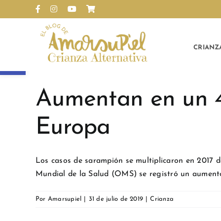
Saltar
Facebook
Instagram
YouTube
Personalizado
al
contenido
CRIANZ
Abrir barra de herramientas
Aumentan en un 4
Europa
Los casos de sarampión se multiplicaron en 2017 
Mundial de la Salud (OMS) se registró un aumento e
Por
Amarsupiel
|
31 de julio de 2019
|
Crianza