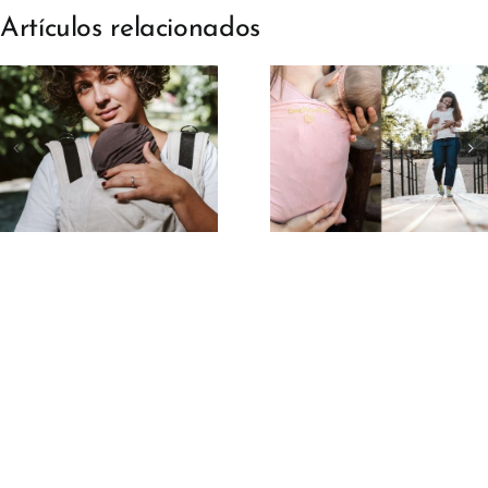
Artículos relacionados
Porteo para
Porteo par
mamás
mamás e
primerizas:
posparto:
guía básica
comodidad
para empezar
recuperaci
sin miedo