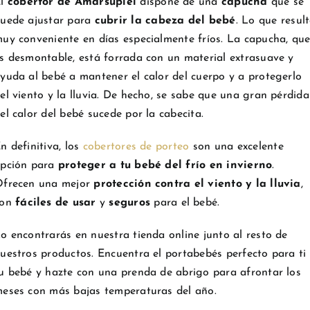
El
cobertor de Amarsupiel
dispone de una
capucha
que se
uede ajustar para
cubrir la cabeza del bebé
. Lo que resul
uy conveniente en días especialmente fríos. La capucha, qu
s desmontable, está forrada con un material extrasuave y
yuda al bebé a mantener el calor del cuerpo y a protegerlo
el viento y la lluvia. De hecho, se sabe que una gran pérdida
el calor del bebé sucede por la cabecita.
n definitiva, los
cobertores de porteo
son una excelente
pción para
proteger a tu bebé del frío en invierno
.
frecen una mejor
protección contra el viento y la lluvia
,
on
fáciles de usar
y
seguros
para el bebé.
o encontrarás en nuestra tienda online junto al resto de
uestros productos. Encuentra el portabebés perfecto para ti
u bebé y hazte con una prenda de abrigo para afrontar los
eses con más bajas temperaturas del año.