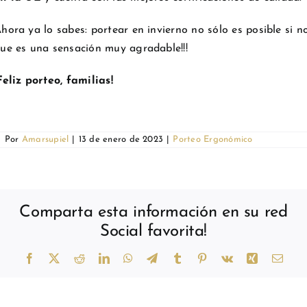
hora ya lo sabes: portear en invierno no sólo es posible si n
ue es una sensación muy agradable!!!
Feliz porteo, familias!
Por
Amarsupiel
|
13 de enero de 2023
|
Porteo Ergonómico
Comparta esta información en su red
Social favorita!
Facebook
X
Reddit
LinkedIn
WhatsApp
Telegram
Tumblr
Pinterest
Vk
Xing
Corr
elect