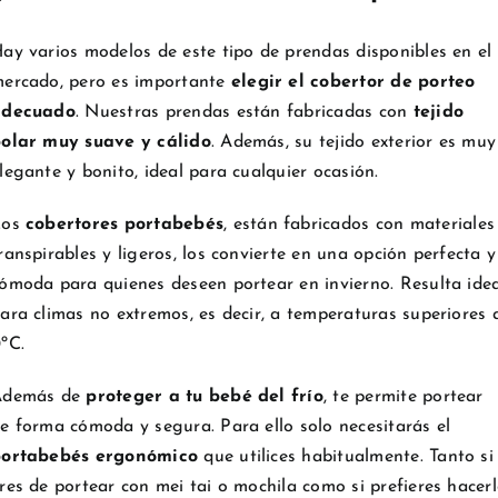
ay varios modelos de este tipo de prendas disponibles en el
ercado, pero es importante
elegir el cobertor de porteo
adecuado
. Nuestras prendas están fabricadas con
tejido
olar muy suave y cálido
. Además, su tejido exterior es muy
legante y bonito, ideal para cualquier ocasión.
Los
cobertores portabebés
, están fabricados con materiales
ranspirables y ligeros, los convierte en una opción perfecta y
ómoda para quienes deseen portear en invierno. Resulta ide
ara climas no extremos, es decir, a temperaturas superiores 
ºC.
Además de
proteger a tu bebé del frío
, te permite portear
e forma cómoda y segura. Para ello solo necesitarás el
ortabebés ergonómico
que utilices habitualmente. Tanto si
res de portear con mei tai o mochila como si prefieres hacer