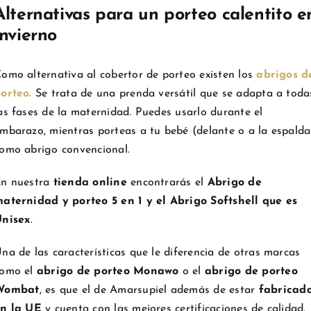
Alternativas para un porteo calentito e
invierno
omo alternativa al cobertor de porteo existen los
abrigos d
orteo.
Se trata de una prenda versátil que se adapta a toda
as fases de la maternidad. Puedes usarlo durante el
mbarazo, mientras porteas a tu bebé (delante o a la espalda
omo abrigo convencional.
n nuestra
tienda online
encontrarás el
Abrigo de
aternidad y porteo 5 en 1 y el Abrigo Softshell que es
nisex
.
na de las características que le diferencia de otras marcas
omo el
abrigo de porteo Monawo
o el
abrigo de porteo
Wombat
, es que el de Amarsupiel además de estar
fabricad
n la UE
y cuenta con las mejores certificaciones de calidad.