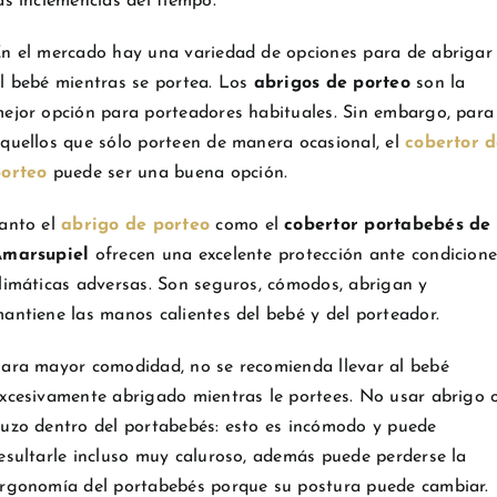
as inclemencias del tiempo.
n el mercado hay una variedad de opciones para de abrigar
l bebé mientras se portea. Los
abrigos de porteo
son la
ejor opción para porteadores habituales. Sin embargo, para
quellos que sólo porteen de manera ocasional, el
cobertor 
orteo
puede ser una buena opción.
anto el
abrigo de porteo
como el
cobertor portabebés de
marsupiel
ofrecen una excelente protección ante condicione
limáticas adversas. Son seguros, cómodos, abrigan y
antiene las manos calientes del bebé y del porteador.
ara mayor comodidad, no se recomienda llevar al bebé
xcesivamente abrigado mientras le portees. No usar abrigo 
uzo dentro del portabebés: esto es incómodo y puede
esultarle incluso muy caluroso, además puede perderse la
rgonomía del portabebés porque su postura puede cambiar.