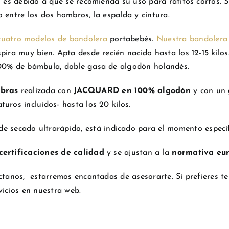
o es debido a que se recomienda su uso para ratitos cortos. 
 entre los dos hombros, la espalda y cintura.
cuatro modelos de bandolera
portabebés.
Nuestra bandolera d
pira muy bien. Apta desde recién nacido hasta los 12-15 kilo
100% de bámbula, doble gasa de algodón holandés.
ebras
realizada con
JACQUARD en 100% algodón
y con un
uros incluidos- hasta los 20 kilos.
 de secado ultrarápido, está indicado para el momento especí
certificaciones de calidad
y se ajustan a la
normativa eu
áctanos, estarremos encantadas de asesorarte. Si prefieres t
vicios en nuestra web.