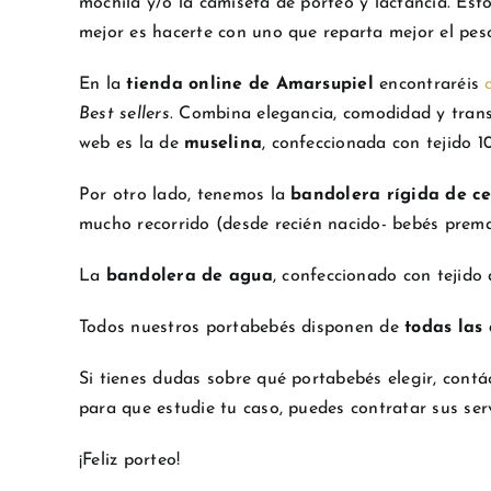
mochila y/o la camiseta de porteo y lactancia. Est
mejor es hacerte con uno que reparta mejor el peso
En la
tienda online de Amarsupiel
encontraréis
Best sellers
. Combina elegancia, comodidad y trans
web es la de
muselina
, confeccionada con tejido 
Por otro lado, tenemos la
bandolera rígida de c
mucho recorrido (desde recién nacido- bebés premat
La
bandolera de agua
, confeccionado con tejido
Todos nuestros portabebés disponen de
todas las 
Si tienes dudas sobre qué portabebés elegir, cont
para que estudie tu caso, puedes contratar sus ser
¡Feliz porteo!