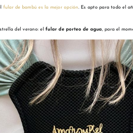
el
fular de bambú es la mejor opción
. Es apto para todo el a
trella del verano: el
fular de porteo de agua
, para el mome