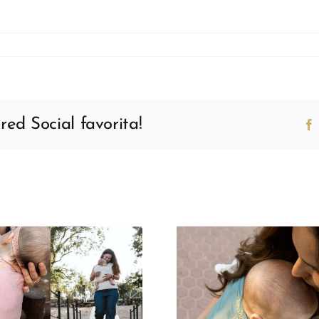
ed Social favorita!
Porteo para mamás
Porteo en
en posparto:
prematuros
comodidad y