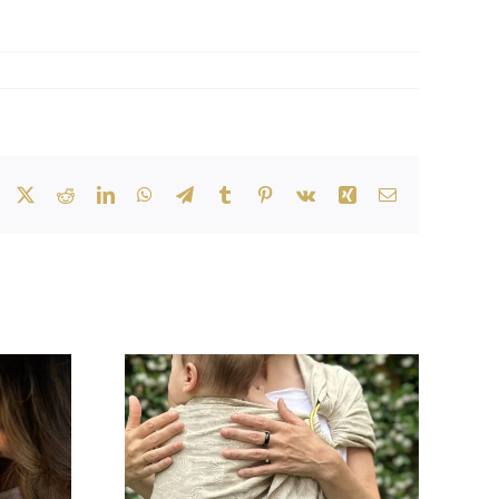
Facebook
X
Reddit
LinkedIn
WhatsApp
Telegram
Tumblr
Pinterest
Vk
Xing
Correo
electrónico
Porteo y sueño del
 bebés
bebé: cómo puede
: cuándo
ayudarte en las