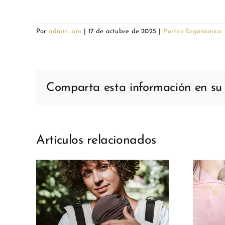
Por
admin_om
|
17 de octubre de 2025
|
Porteo Ergonómico
Comparta esta información en su r
Artículos relacionados
 del
Porteo para mamás
ede
primerizas: guía
as
básica para