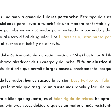
ás una amplia gama de
fulares portabebé
. Este tipo de si
siciones
para llevar a tu bebé de una manera confortable y s
 los portabebés más cómodos para porteador y porteado y de 
 al útero difícil de igualar. Los
fulares se ajustan punto po
al cuerpo del bebé y no al revés.
del elástico: apto desde recién nacido (2,5kg) hasta los 9 k
brazo alrededor de tu cuerpo y del bebé. El
fular elástico
 de diario que permite largos paseos, precisamente, porque 
 de los nudos, hemos sacado la versión
Easy Porteo con fular
 preformada que asegura un ajuste más rápido y fácil de po
to a kilos que aguanta) es el
fular rígido de cebras
. Es apto
r las primeras veces debido a que es un material más resistent