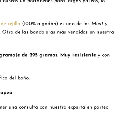
Si buscas un portabebés para largos paseos, lo
e rejilla
(100% algodón) es uno de los
Must y
s. Otra de las bandoleras más vendidas en nuestra
gramaje de 295 gramos. Muy resistente
y con
fico del baño.
ropea
.
ener una consulta con nuestra experta en porteo