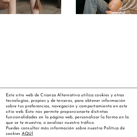
para cuidar tu
extraer al b
salud y la de
tu bebé
Este sitio web de Crianza Alternativa utiliza cookies y otras
tecnologías, propias y de terceros, para obtener información
Copyright 2023 Amarsupiel |
Aviso legal
|
Política de cookies
|
sobre tus preferencias, navegación y comportamiento en este
Todos los derechos reservados
sitio web. Esto nos permite proporcionarte distintas
funcionalidades en la página web, personalizar la forma en la
Facebook
Instagram
YouTube
Personalizado
que se te muestra, o analizar nuestro tráfico.
Puedes consultar más información sobre nuestra Política de
cookies
AQUÍ