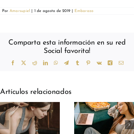
Por
Amarsupiel
|
1 de agosto de 2019
|
Embarazo
Comparta esta información en su red
Social favorita!
Facebook
X
Reddit
LinkedIn
WhatsApp
Telegram
Tumblr
Pinterest
Vk
Xing
Corr
elect
Artículos relacionados
Alimentos
prohibidos en
Parto por
el embarazo:
cesárea: l
qué evitar
cirugía pa