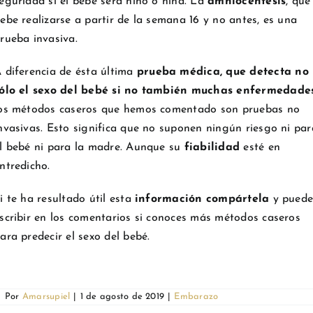
eguridad si el bebé será niño o niña. La
amniocentesis
, que
ebe realizarse a partir de la semana 16 y no antes, es una
rueba invasiva.
 diferencia de ésta última
prueba médica, que detecta no
ólo el sexo del bebé si no también muchas enfermedade
os métodos caseros que hemos comentado son pruebas no
nvasivas. Esto significa que no suponen ningún riesgo ni par
l bebé ni para la madre. Aunque su
fiabilidad
esté en
ntredicho.
i te ha resultado útil esta
información compártela
y puede
scribir en los comentarios si conoces más métodos caseros
ara predecir el sexo del bebé.
Por
Amarsupiel
|
1 de agosto de 2019
|
Embarazo