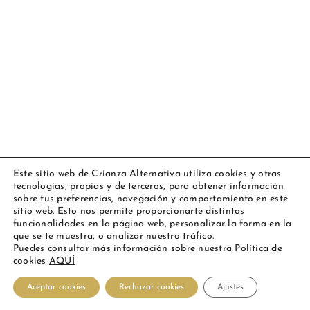
Este sitio web de Crianza Alternativa utiliza cookies y otras
tecnologías, propias y de terceros, para obtener información
Copyright 2023 Amarsupiel |
Aviso legal
|
Política de cookies
|
sobre tus preferencias, navegación y comportamiento en este
Todos los derechos reservados
sitio web. Esto nos permite proporcionarte distintas
funcionalidades en la página web, personalizar la forma en la
Facebook
Instagram
YouTube
Personalizado
que se te muestra, o analizar nuestro tráfico.
Puedes consultar más información sobre nuestra Política de
cookies
AQUÍ
Español
Aceptar cookies
Rechazar cookies
Ajustes