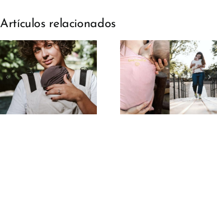
Artículos relacionados
Porteo para
Porteo par
mamás
mamás e
primerizas:
posparto:
guía básica
comodidad
para empezar
recuperaci
sin miedo