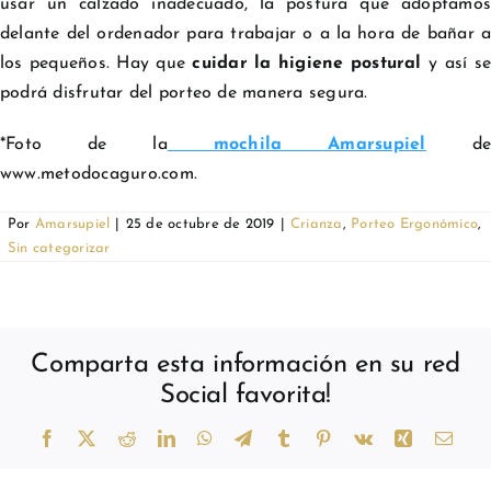
usar un calzado inadecuado, la postura que adoptamos
delante del ordenador para trabajar o a la hora de bañar a
los pequeños. Hay que
cuidar la higiene postural
y así se
podrá disfrutar del porteo de manera segura.
*Foto de la
mochila Amarsupiel
d
www.metodocaguro.com.
Por
Amarsupiel
|
25 de octubre de 2019
|
Crianza
,
Porteo Ergonómico
,
Sin categorizar
Comparta esta información en su red
Social favorita!
Facebook
X
Reddit
LinkedIn
WhatsApp
Telegram
Tumblr
Pinterest
Vk
Xing
Corr
elect