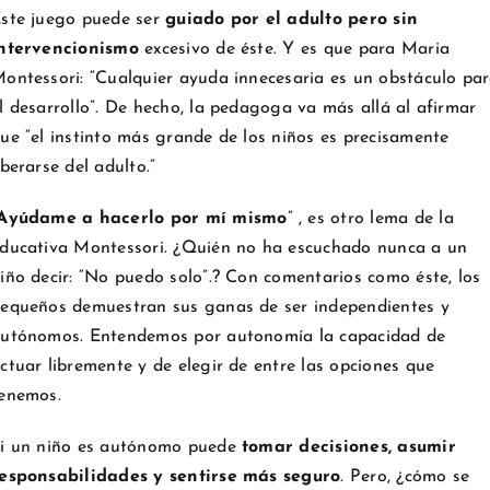
ste juego puede ser
guiado por el adulto pero sin
ntervencionismo
excesivo de éste. Y es que para Maria
ontessori: “Cualquier ayuda innecesaria es un obstáculo pa
l desarrollo”. De hecho, la pedagoga va más allá al afirmar
ue “el instinto más grande de los niños es precisamente
iberarse del adulto.”
Ayúdame a hacerlo por mí mismo
” , es otro lema de la
ducativa Montessori. ¿Quién no ha escuchado nunca a un
iño decir: “No puedo solo”.? Con comentarios como éste, los
equeños demuestran sus ganas de ser independientes y
utónomos. Entendemos por autonomía la capacidad de
ctuar libremente y de elegir de entre las opciones que
enemos.
i un niño es autónomo puede
tomar decisiones, asumir
esponsabilidades y sentirse más seguro
. Pero, ¿cómo se