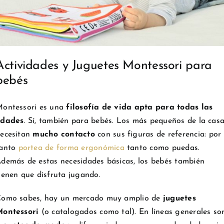
Actividades y Juguetes Montessori para
bebés
ontessori es una
filosofía de vida apta para todas las
edades
. Sí, también para bebés. Los más pequeños de la cas
ecesitan
mucho contacto
con sus figuras de referencia: por
tanto
portea de forma ergonómica
tanto como puedas.
demás de estas necesidades básicas, los bebés también
ienen que disfruta jugando.
omo sabes, hay un mercado muy amplio de
juguetes
ontessori
(o catalogados como tal). En líneas generales so