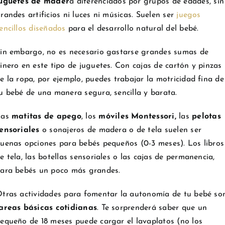
uguetes de mader
a diferenciados por grupos de edades, sin
randes artificios ni luces ni músicas. Suelen ser
juegos
encillos diseñados
para el desarrollo natural del bebé.
in embargo, no es necesario gastarse grandes sumas de
inero en este tipo de juguetes. Con cajas de cartón y pinzas
e la ropa, por ejemplo, puedes trabajar la motricidad fina de
u bebé de una manera segura, sencilla y barata.
Las
matitas de apego
, los
móviles Montessori,
las
pelotas
ensoriales
o sonajeros de madera o de tela suelen ser
uenas opciones para bebés pequeños (0-3 meses). Los libros
e tela, las botellas sensoriales o las cajas de permanencia,
ara bebés un poco más grandes.
tras actividades para fomentar la autonomía de tu bebé so
areas básicas cotidianas
. Te sorprenderá saber que un
equeño de 18 meses puede cargar el lavaplatos (no los