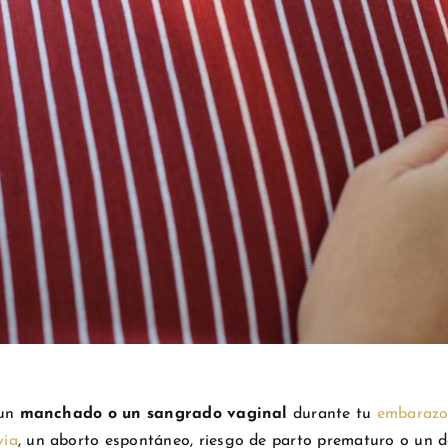
 un
manchado o un sangrado vaginal
durante tu
embaraz
via
, un aborto espontáneo, riesgo de parto prematuro o un d