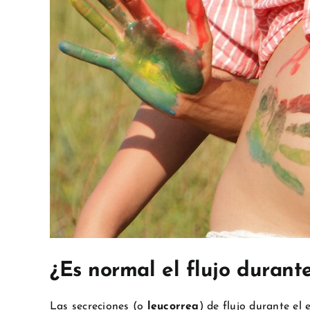
¿Es normal el flujo durant
Las secreciones (o
leucorrea
) de flujo durante e