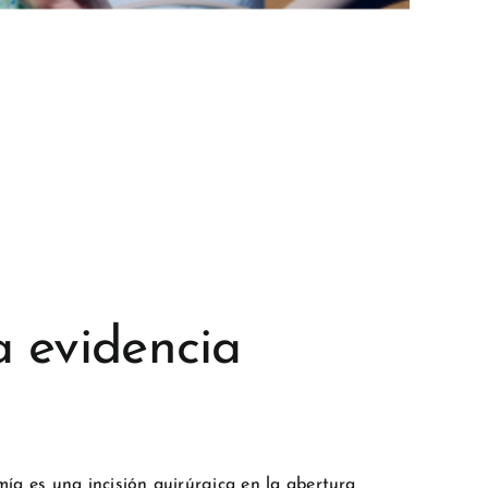
a evidencia
ía es una incisión quirúrgica en la abertura