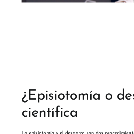
¿Episiotomía o de
científica
La episiotomía y el desgarro son dos procedimient