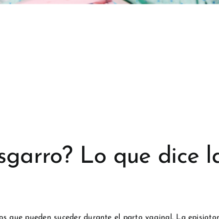
sgarro? Lo que dice l
os que pueden suceder durante el parto vaginal. La episiotom